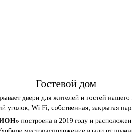
∣
∣
∣
∣
а
Ресторан
Караоке бар
Меню
Бан
+7 (4
вая музыка
Караоке
ую пятницу и субботу
+7 (4
Гостевой дом
рывает двери для жителей и гостей нашего
й уголок, Wi Fi, собственная, закрытая пар
БИОН»
построена в 2019 году и расположена
 Удобное месторасположение вдали от шумны