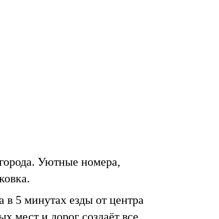
∣
∣
кеты
Интерьер
Контакты
832) 320-200
Забронитовать столик
832) 77-11-82
Забронитовать номер
 города. Уютные номера,
ковка.
 в 5 минутах езды от центра
х мест и дорог создаёт все